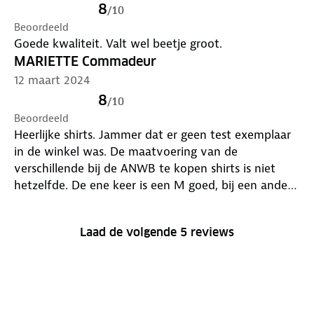
8
/
10
Beoordeeld
Goede kwaliteit. Valt wel beetje groot.
MARIETTE Commadeur
12 maart 2024
8
/
10
Beoordeeld
Heerlijke shirts. Jammer dat er geen test exemplaar
in de winkel was. De maatvoering van de
verschillende bij de ANWB te kopen shirts is niet
hetzelfde. De ene keer is een M goed, bij een ander
model heb ik een L nodig. Als een product alleen via
de webwinkel te koop is, kan dat onnodig
Laad de volgende 5 reviews
terugsturen of zelfs niet kopen tot gevolg hebben, .