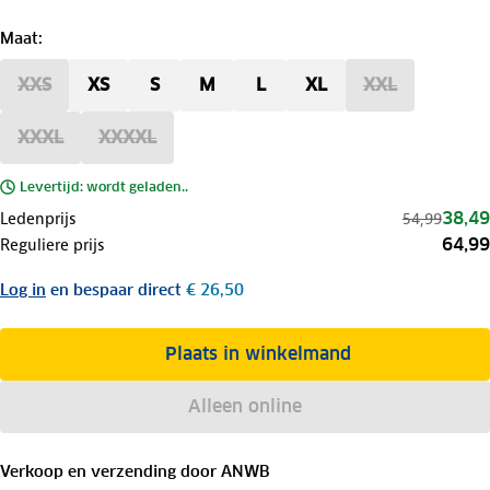
Maat
:
XXS
XS
S
M
L
XL
XXL
XXXL
XXXXL
Levertijd: wordt geladen..
38,49
Ledenprijs
54,99
64,99
Reguliere prijs
Log in
en bespaar direct
€ 26,50
Plaats in winkelmand
Alleen online
Verkoop en verzending door
ANWB