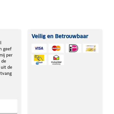
Veilig en Betrouwbaar
l
n geef
ij per
 de
 uit de
ntvang