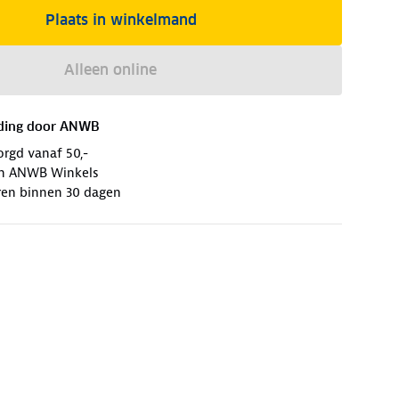
Plaats in winkelmand
Alleen online
ding door
ANWB
orgd vanaf 50,-
 in ANWB Winkels
ren binnen 30 dagen