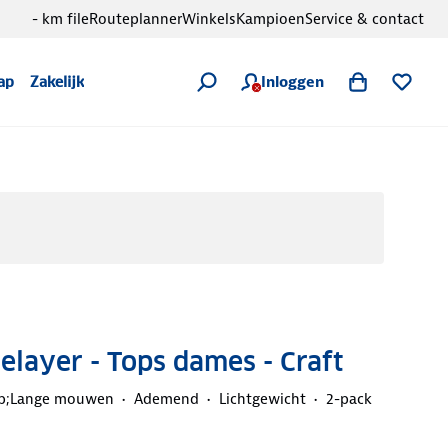
- km file
Routeplanner
Winkels
Kampioen
Service & contact
Inloggen
ap
Zakelijk
elayer - Tops dames - Craft
p;Lange mouwen
Ademend
Lichtgewicht
2-pack