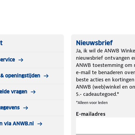
t
Nieuwsbrief
Ja, ik wil de ANWB Winke
nieuwsbrief ontvangen e
ervice
ANWB toestemming om m
e-mail te benaderen over
& openingstijden
beste acties en kortingen
ANWB (web)winkel en o
elde vragen
5.- cadeautegoed.*
*Alleen voor leden
gegevens
E-mailadres
n via ANWB.nl