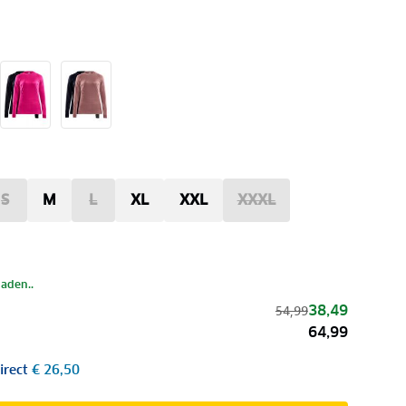
S
M
L
XL
XXL
XXXL
laden..
38,49
54,99
64,99
irect
€ 26,50