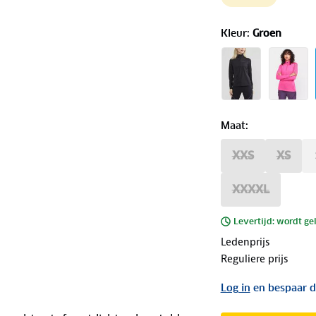
Kleur
:
Groen
Maat
:
XXS
XS
XXXXL
Levertijd: wordt ge
Ledenprijs
Reguliere prijs
Log in
en bespaar d