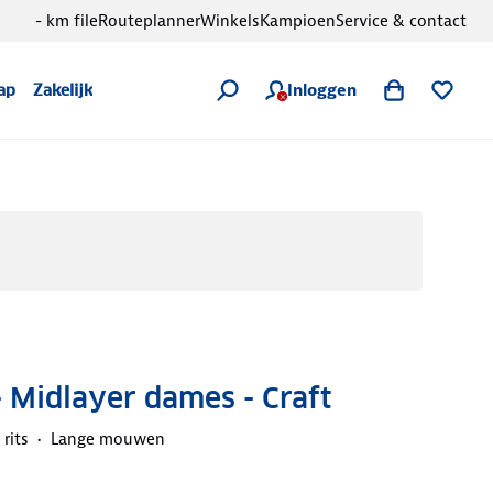
- km file
Routeplanner
Winkels
Kampioen
Service & contact
Inloggen
ap
Zakelijk
- Midlayer dames - Craft
rits
Lange mouwen