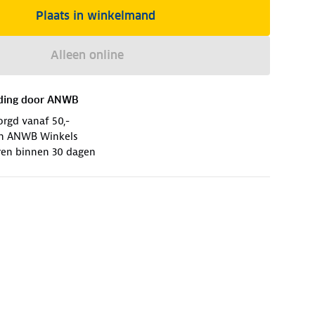
Plaats in winkelmand
Alleen online
ding door
ANWB
orgd vanaf 50,-
 in ANWB Winkels
ren binnen 30 dagen