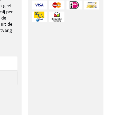
n geef
ij per
 de
 uit de
ntvang