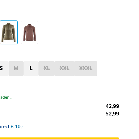
S
M
L
XL
XXL
XXXL
laden..
42,99
52,99
irect
€ 10,-