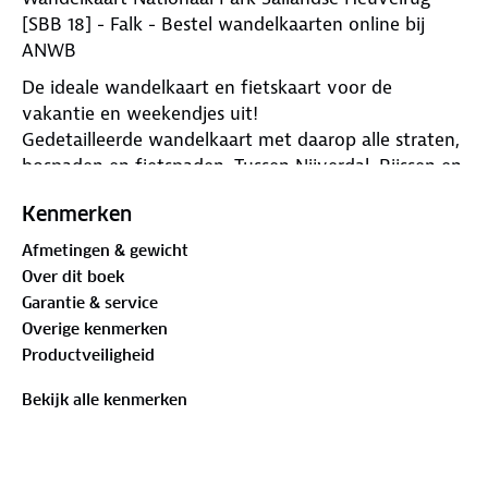
[SBB 18] - Falk - Bestel wandelkaarten online bij
ANWB
De ideale wandelkaart en fietskaart voor de
vakantie en weekendjes uit!
Gedetailleerde wandelkaart met daarop alle straten,
bospaden en fietspaden. Tussen Nijverdal, Rijssen en
Holten ligt National Park De Sallandse Heuvelrug
Kenmerken
Bevat 29 gemarkeerde wandelroutes van 1.9 tot 13
km
Afmetingen & gewicht
Inclusief uitgebreide toeristische legenda.
Over dit boek
Garantie & service
Overige kenmerken
Productveiligheid
Bekijk alle kenmerken