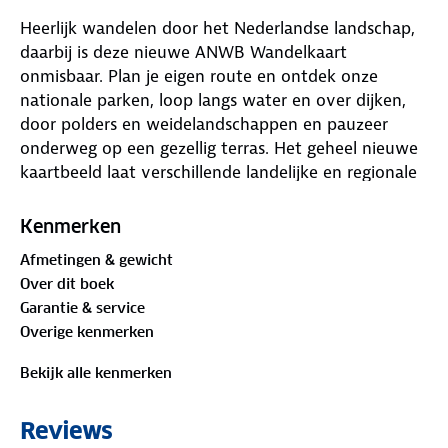
Heerlijk wandelen door het Nederlandse landschap,
daarbij is deze nieuwe ANWB Wandelkaart
onmisbaar. Plan je eigen route en ontdek onze
nationale parken, loop langs water en over dijken,
door polders en weidelandschappen en pauzeer
onderweg op een gezellig terras. Het geheel nieuwe
kaartbeeld laat verschillende landelijke en regionale
wandelnetwerken zien, LAW-paden (Lange-Afstand-
Wandelpaden), streekpaden en knooppunten. De
Kenmerken
routes zijn voorzien van opstap- en parkeerplaatsen,
Afmetingen & gewicht
horeca, musea en toeristische informatie. In totaal
Over dit boek
zijn er 40 wandelregiokaarten verkrijgbaar.
Garantie & service
Overige kenmerken
Bekijk alle kenmerken
Reviews