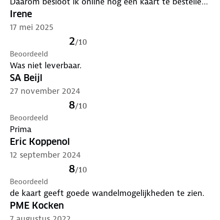
Daarom besloot ik online nog een kaart te bestellen.
Ondanks dat deze kaart tot dezelfde serie als mijn
Irene
eerdere aankopen behoort, was tot mijn grote
17 mei 2025
verbazing deze kaart ineens van papier. Ik was daar
2
/
10
zeker niet blij mee. Stond naar mijn weten ook
Beoordeeld
nergens op de site.
Was niet leverbaar.
SA Beijl
27 november 2024
8
/
10
Beoordeeld
Prima
Eric Koppenol
12 september 2024
8
/
10
Beoordeeld
de kaart geeft goede wandelmogelijkheden te zien.
PME Kocken
7 augustus 2022