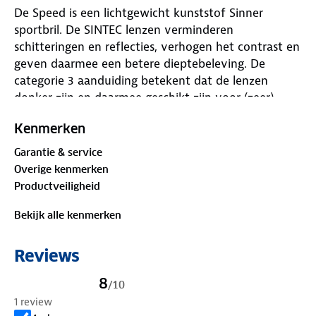
De Speed is een lichtgewicht kunststof Sinner
sportbril. De SINTEC lenzen verminderen
schitteringen en reflecties, verhogen het contrast en
geven daarmee een betere dieptebeleving. De
categorie 3 aanduiding betekent dat de lenzen
donker zijn en daarmee geschikt zijn voor (zeer)
zonnige omstandigheden. Op de neuspads en veren
Kenmerken
zit een anti-slip laag waardoor de bril tijdens het
sporten niet verschuift.
Garantie & service
Overige kenmerken
Productveiligheid
Bekijk alle kenmerken
Reviews
8
/
10
1 review