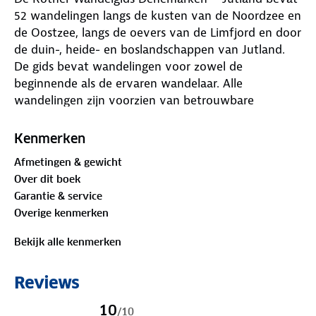
52 wandelingen langs de kusten van de Noordzee en
de Oostzee, langs de oevers van de Limfjord en door
de duin-, heide- en boslandschappen van Jutland.
De gids bevat wandelingen voor zowel de
beginnende als de ervaren wandelaar. Alle
wandelingen zijn voorzien van betrouwbare
routebeschrijvingen, gedetailleerde kaarten en
hoogteprofielen. Met gratis downloadbare GPS
Kenmerken
Tracks.
Afmetingen & gewicht
Over dit boek
Garantie & service
Overige kenmerken
Bekijk alle kenmerken
Reviews
10
/
10