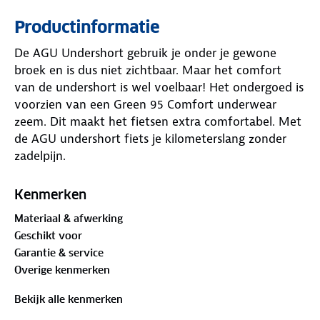
Productinformatie
De AGU Undershort gebruik je onder je gewone
broek en is dus niet zichtbaar. Maar het comfort
van de undershort is wel voelbaar! Het ondergoed is
voorzien van een Green 95 Comfort underwear
zeem. Dit maakt het fietsen extra comfortabel. Met
de AGU undershort fiets je kilometerslang zonder
zadelpijn.
Specificaties undershort fietsbroek
Kenmerken
✓ Voor comfortabel fietsen
Materiaal & afwerking
✓ Met elastische tailleband
Geschikt voor
✓ Materiaal: 100% polyester
Garantie & service
✓ Met Green 95 Comfort underwear zeem
Overige kenmerken
Bekijk alle kenmerken