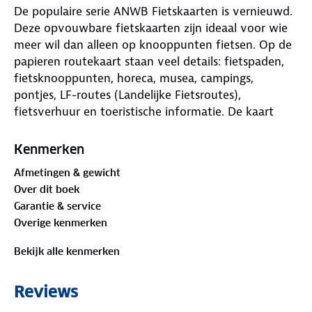
De populaire serie ANWB Fietskaarten is vernieuwd.
Deze opvouwbare fietskaarten zijn ideaal voor wie
meer wil dan alleen op knooppunten fietsen. Op de
papieren routekaart staan veel details: fietspaden,
fietsknooppunten, horeca, musea, campings,
pontjes, LF-routes (Landelijke Fietsroutes),
fietsverhuur en toeristische informatie. De kaart
fungeert als handige routeplanner en heeft een
schaal van 1:66.666. In totaal zijn er 40 ANWB
Kenmerken
Fietskaarten, van de Wadden tot Maastricht en van
Afmetingen & gewicht
Den Haag tot de Achterhoek. Plan je fietsroute door
Over dit boek
Nederland voortaan met overzichtelijke ANWB
Garantie & service
Fietskaarten!
Overige kenmerken
Bekijk alle kenmerken
Reviews