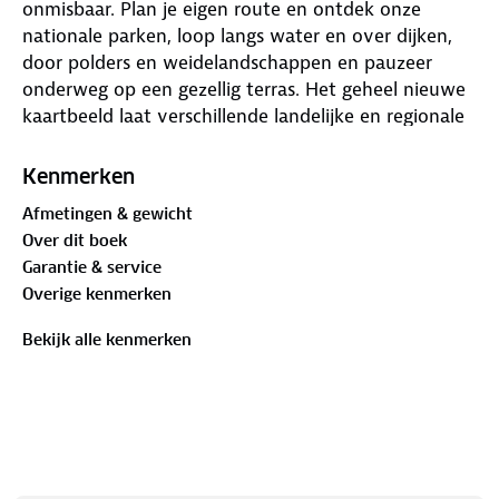
onmisbaar. Plan je eigen route en ontdek onze
nationale parken, loop langs water en over dijken,
door polders en weidelandschappen en pauzeer
onderweg op een gezellig terras. Het geheel nieuwe
kaartbeeld laat verschillende landelijke en regionale
wandelnetwerken zien, LAW-paden (Lange-Afstand-
Wandelpaden), streekpaden en knooppunten. De
Kenmerken
routes zijn voorzien van opstap- en parkeerplaatsen,
Afmetingen & gewicht
horeca, musea en toeristische informatie. In totaal
Over dit boek
zijn er 40 wandelregiokaarten verkrijgbaar.
Garantie & service
Overige kenmerken
Bekijk alle kenmerken