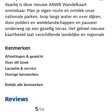
daarbij is deze nieuwe ANWB Wandelkaart
onmisbaar. Plan je eigen route en ontdek onze
nationale parken, loop langs water en over dijken,
door polders en weidelandschappen en pauzeer
onderweg op een gezellig terras. Het geheel nieuwe
kaartbeeld laat verschillende landelijke en regionale
wandelnetwerken zien, LAW-paden (Lange-Afstand-
Wandelpaden), streekpaden en knooppunten. De
Kenmerken
routes zijn voorzien van opstap- en parkeerplaatsen,
Afmetingen & gewicht
horeca, musea en toeristische informatie. In totaal
Over dit boek
zijn er 40 wandelregiokaarten verkrijgbaar.
Garantie & service
Overige kenmerken
Bekijk alle kenmerken
Reviews
5
/
10