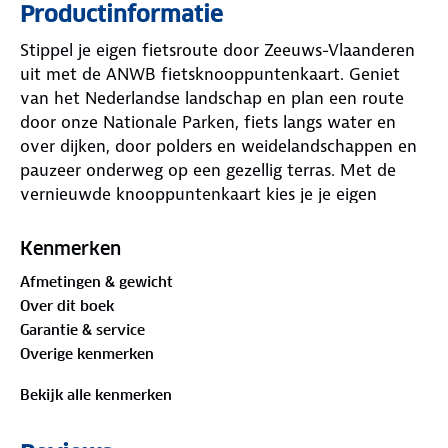
Productinformatie
Stippel je eigen fietsroute door Zeeuws-Vlaanderen
uit met de ANWB fietsknooppuntenkaart. Geniet
van het Nederlandse landschap en plan een route
door onze Nationale Parken, fiets langs water en
over dijken, door polders en weidelandschappen en
pauzeer onderweg op een gezellig terras. Met de
vernieuwde knooppuntenkaart kies je je eigen
fietsroute. De kaart bevat alle LF-routes (Landelijke
Fietsroutes), toeristische informatie, musea, horeca
Kenmerken
en een duidelijke legenda. In totaal zijn er 28 ANWB
Afmetingen & gewicht
Fietsknooppuntenkaarten.
Over dit boek
Garantie & service
Overige kenmerken
Bekijk alle kenmerken