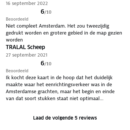
16 september 2022
6
/
10
Beoordeeld
Niet compleet Amsterdam. Het zou tweezijdig
gedrukt worden en grotere gebied in de map gezien
worden
TRALAL Scheep
27 september 2021
6
/
10
Beoordeeld
Ik kocht deze kaart in de hoop dat het duidelijk
maakte waar het eenrichtingsverkeer was in de
Amsterdamse grachten, maar het begin en einde
van dat soort stukken staat niet optimaal
aangegeven (Stadhouderskade). Dat is onhandig als
je net iemand ergens op wil halen, maar niet weet
Laad de volgende 5 reviews
waar het precies begint. Ook voer ik bijna een
ondiepte in die op de kaart als diep aangegeven