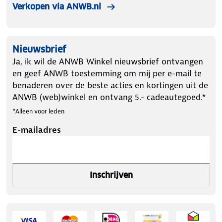
is. - Het is van papier, dus je kunt je eigen dingen
Verkopen via ANWB.nl
erbij tekenen. Kortom: het had fijn geweest als de
ANWB website een voorbeeld gaf van hoe de kaart
er ongeveer uitziet, welk detailniveau je kan
verwachten.
Nieuwsbrief
Ja, ik wil de ANWB Winkel nieuwsbrief ontvangen
en geef ANWB toestemming om mij per e-mail te
benaderen over de beste acties en kortingen uit de
ANWB (web)winkel en ontvang 5.- cadeautegoed.*
*Alleen voor leden
E-mailadres
Inschrijven