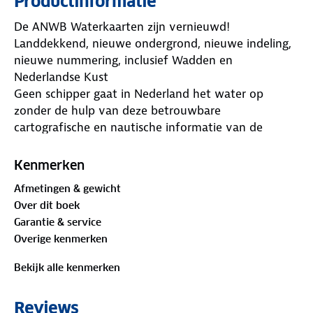
Productinformatie
De ANWB Waterkaarten zijn vernieuwd!
Landdekkend, nieuwe ondergrond, nieuwe indeling,
nieuwe nummering, inclusief Wadden en
Nederlandse Kust
Geen schipper gaat in Nederland het water op
zonder de hulp van deze betrouwbare
cartografische en nautische informatie van de
ANWB, onmisbaar onderweg als je gaat varen!
Scheur- en Watervast!
Kenmerken
Deze waterkaart van Amsterdam heeft een schaal
Afmetingen & gewicht
van 1:25.000 (1 cm = 250 m) en bevat:
Over dit boek
- betrouwbare, gedetailleerde nautische
Garantie & service
kaartinformatie
Overige kenmerken
- brugnummers die verwijzen naar Wateralmanak 2
- maximum diepgang
Bekijk alle kenmerken
- inzetkaarten belangrijkste havens en plaatsen
- maximum vaarsnelheden
Reviews
- uitgebreide legenda