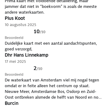
Prima kaart met voldoende detaillering, maar
jammer dat niet in “boekvorm” is zoals de meeste
andere waterkaarten.
Plus Koot
10 augustus 2025
10
/
10
Beoordeeld
Duidelijke kaart met een aantal aandachtspunten,
goed verzorgd,
Dhr Hans Linnekamp
17 mei 2025
2
/
10
Beoordeeld
De waterkaart van Amsterdam viel mij nogal tegen
omdat er in feite alleen het centrum op staat.
Nieuwe Meer, Amsterdamse Bos, Osdorp en Zuid-
Oost ontbreken alsmede de helft van Noord en nog
meer water aan de periferie van de stad.
Burcin