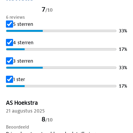
7
/
10
6 reviews
5 sterren
33
%
4 sterren
17
%
3 sterren
33
%
1 ster
17
%
AS Hoekstra
21 augustus 2025
8
/
10
Beoordeeld