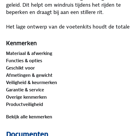
geleid. Dit helpt om windruis tijdens het rijden te
beperken en draagt bij aan een stillere rit.
Het lage ontwerp van de voetenkits houdt de totale
hoogte van de dakdragerset beperkt. Dat zorgt voor
een compacte plaatsing op het dak van je auto. Je
Kenmerken
monteert de dakdragers zelf op het dak, zonder dat
Materiaal & afwerking
specialistisch gereedschap nodig is.
Functies & opties
Geschikt voor
Bovenop de drager zit een T-track met een rubberen
Afmetingen & gewicht
afdekstrip. Via deze gleuf monteer je accessoires
Veiligheid & keurmerken
zoals fietsendragers, kanodragers en dakkoffers met
Garantie & service
een standaard 20 mm T-track adapter. De rubberen
Overige kenmerken
strip dekt de gleuf netjes af wanneer je geen
Productveiligheid
accessoires gebruikt.
Bekijk alle kenmerken
Accessoires kunnen ook worden bevestigd met een
U-beugel of klauwbevestiging, mits deze geschikt is
Documenten
voor een stangbreedte van 80 mm. Zo gebruik je de