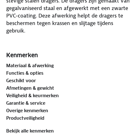
stevige stalen dragers. De dragers zijn gemaakt van
gegalvaniseerd staal en afgewerkt met een zwarte
PVC-coating. Deze afwerking helpt de dragers te
beschermen tegen krassen en slijtage tijdens
gebruik.
De dakdragers hebben een rechthoekig profiel en
zijn bedoeld voor het meenemen van geschikte
Kenmerken
dakaccessoires, zoals een dakkoffer, skidrager of
Materiaal & afwerking
fietsendrager. De Menabo Omega staal is een
Functies & opties
praktische keuze wanneer je een functionele stalen
Geschikt voor
dakdragerset zoekt.
Afmetingen & gewicht
Veiligheid & keurmerken
Accessoires bevestig je met een U-beugel of
Garantie & service
klauwbevestiging, mits deze geschikt is voor de
Overige kenmerken
breedte van de drager. De Menabo Omega staal
Productveiligheid
heeft geen T-track, waardoor accessoires met alleen
een T-track adapter niet direct op deze dragers
Bekijk alle kenmerken
passen.