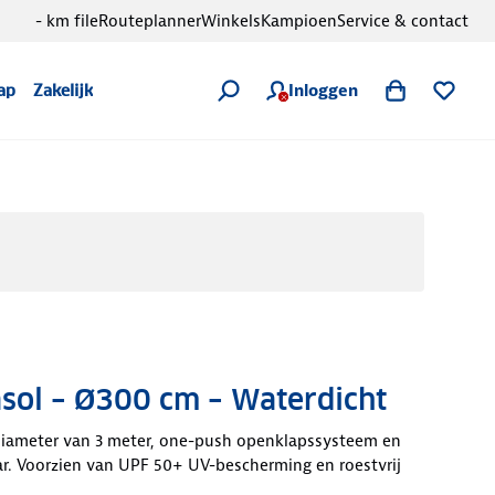
- km file
Routeplanner
Winkels
Kampioen
Service & contact
Inloggen
ap
Zakelijk
sol – Ø300 cm – Waterdicht
iameter van 3 meter, one-push openklapssysteem en
r. Voorzien van UPF 50+ UV-bescherming en roestvrij