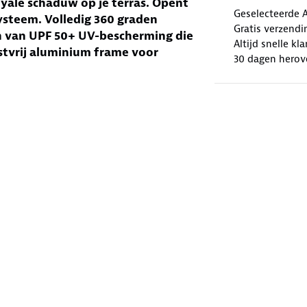
yale schaduw op je terras. Opent
Geselecteerde 
ysteem. Volledig 360 graden
Gratis verzendi
en van UPF 50+ UV-bescherming die
Altijd snelle kl
stvrij aluminium frame voor
30 dagen herov
 enkele beweging is de parasol
– een simpele druk is alles wat je
laatsen. De 360 graden draaibare
ichting kunt draaien. Zo heb je altijd