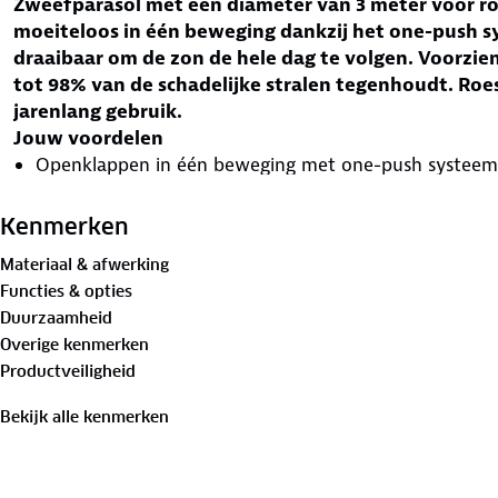
Zweefparasol met een diameter van 3 meter voor ro
moeiteloos in één beweging dankzij het one-push s
draaibaar om de zon de hele dag te volgen. Voorzi
tot 98% van de schadelijke stralen tegenhoudt. Roe
jarenlang gebruik.
Jouw voordelen
Openklappen in één beweging met one-push systeem
Volledig 360 graden draaibaar
Ruime diameter van 3 meter
Kenmerken
UPF 50+ UV-bescherming
Materiaal & afwerking
Roestvrij aluminium frame
Functies & opties
Openklappen in één beweging
Duurzaamheid
Het one-push systeem maakt openen kinderspel. Met één
Overige kenmerken
volledig uitgeklapt. Geen gedoe met hendels of zwengels 
Productveiligheid
nodig hebt.
360 graden draaibaar
Bekijk alle kenmerken
Volg de zon gedurende de dag zonder de parasol te verp
functie zorgt ervoor dat je de parasol eenvoudig in elke r
schaduw precies waar je het wilt.