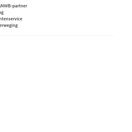
ANWB-partner
ng
antenservice
erweging