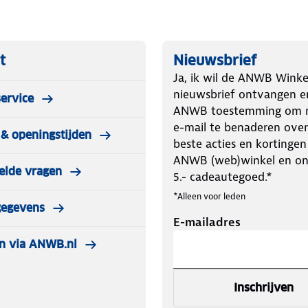
ogelijke factor tegen schadelijke
uden, zodat je zorgeloos kunt
t
Nieuwsbrief
Ja, ik wil de ANWB Winke
gen verschillende
nieuwsbrief ontvangen e
ervice
ANWB toestemming om m
e-mail te benaderen over
& openingstijden
beste acties en kortingen
ANWB (web)winkel en o
elde vragen
5.- cadeautegoed.*
*Alleen voor leden
gegevens
E-mailadres
n via ANWB.nl
Inschrijven