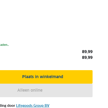
laden..
89,99
89,99
Plaats in winkelmand
Alleen online
ding door
Lifegoods Group BV