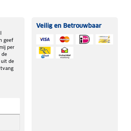
Veilig en Betrouwbaar
l
n geef
ij per
 de
 uit de
ntvang