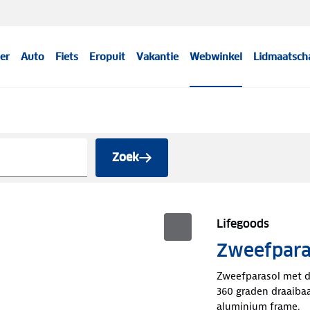
er
Auto
Fiets
Eropuit
Vakantie
Webwinkel
Lidmaatsch
Zoek
Lifegoods
Zweefpara
Zweefparasol met d
360 graden draaibaa
aluminium frame.