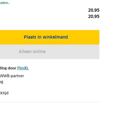
laden..
20,95
20,95
Plaats in winkelmand
Alleen online
ding door
PimXL
ANWB-partner
ng
ktijd