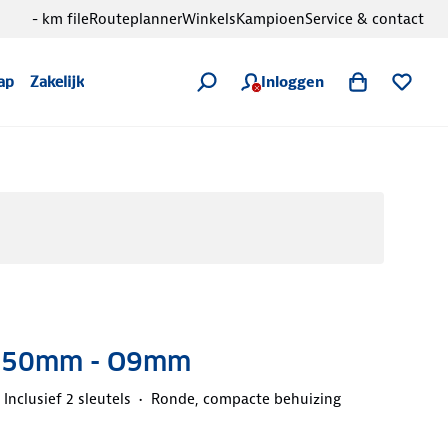
- km file
Routeplanner
Winkels
Kampioen
Service & contact
Inloggen
ap
Zakelijk
- 50mm - O9mm
Inclusief 2 sleutels
Ronde, compacte behuizing