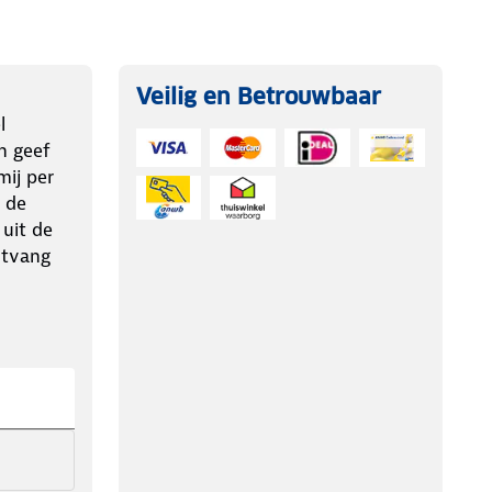
Veilig en Betrouwbaar
l
n geef
ij per
 de
 uit de
ntvang