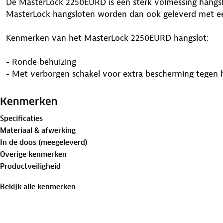
De MasterLock 2250EURD is een sterk volmessing hangsl
MasterLock hangsloten worden dan ook geleverd met ee
Kenmerken van het MasterLock 2250EURD hangslot:
- Ronde behuizing
- Met verborgen schakel voor extra bescherming tegen 
- Volmessing huls met versterkt stalen beugel
- Voorzien van 5 pinnen
Kenmerken
Specificaties
Materiaal & afwerking
In de doos (meegeleverd)
Overige kenmerken
Productveiligheid
Bekijk alle kenmerken