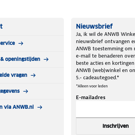
t
Nieuwsbrief
Ja, ik wil de ANWB Winke
nieuwsbrief ontvangen e
ervice
ANWB toestemming om m
e-mail te benaderen over
& openingstijden
beste acties en kortingen
ANWB (web)winkel en o
elde vragen
5.- cadeautegoed.*
*Alleen voor leden
gegevens
E-mailadres
n via ANWB.nl
Inschrijven