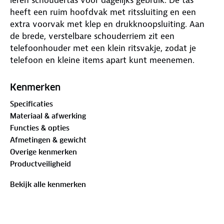
heeft een ruim hoofdvak met ritssluiting en een
extra voorvak met klep en drukknoopsluiting. Aan
de brede, verstelbare schouderriem zit een
telefoonhouder met een klein ritsvakje, zodat je
telefoon en kleine items apart kunt meenemen.
Afmetingen:
Kenmerken
Specificaties
20 x 20 x 5 cm (h x b x d)
Materiaal & afwerking
Functies & opties
Kenmerken:
Afmetingen & gewicht
Overige kenmerken
Productveiligheid
Materiaal: Leer
Bekijk alle kenmerken
Hoofdvak: Ritssluiting
Voorvak: Klep met drukknoopsluiting