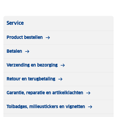
Verstelbare schouderriem
Telefoonhouder aan de schouderriem
Service
Ritsvakje aan de telefoonhouder
Product bestellen
Binnenvoering: Leer
Betalen
Unisex model
Verzending en bezorging
Retour en terugbetaling
Garantie, reparatie en artikelklachten
Tolbadges, milieustickers en vignetten