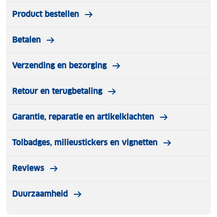
✔ IPX-8 gecertificeerd: Hoogst mogelijke
Product bestellen
waterdichtheid.
Betalen
Met dit hoesje kun je kristalheldere foto's maken en
altijd verbonden blijven, zelfs in de meest
uitdagende omstandigheden.
Verzending en bezorging
Retour en terugbetaling
Garantie, reparatie en artikelklachten
Tolbadges, milieustickers en vignetten
Reviews
Duurzaamheid