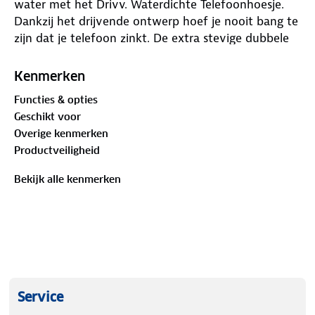
water met het Drivv. Waterdichte Telefoonhoesje.
Dankzij het drijvende ontwerp hoef je nooit bang te
zijn dat je telefoon zinkt. De extra stevige dubbele
klipsluiting biedt maximale bescherming, terwijl je
met volledige touchscreen en Face ID functionaliteit
Kenmerken
altijd bereikbaar blijft.
Functies & opties
Geschikt voor
Waarom kiezen voor het Drivv. Waterdichte
Overige kenmerken
Telefoonhoesje?
Productveiligheid
✔ Set van 2 stuks
Bekijk alle kenmerken
✔ Drijvend ontwerp: Je telefoon blijft altijd boven
water.
✔ Dubbele klipsluiting: Extra beveiliging tegen
water.
✔ Touchscreen & Face ID vriendelijk: Blijft volledig
functioneel.
✔ Universeel bruikbaar: Geschikt voor de meeste
Service
telefoons.