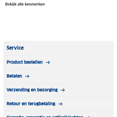
Bekijk alle kenmerken
Kenmerken:
Materiaal: Rundleer
Leren crossbodytas
Service
Hoofdvak: Ritssluiting
Product bestellen
Ritsvak: Binnenkant
Betalen
Sleutelhanger: Binnenkant
2 ritsvakken: Voorzijde
Verzending en bezorging
Ritsvak: Achterzijde
Retour en terugbetaling
Verstelbare band