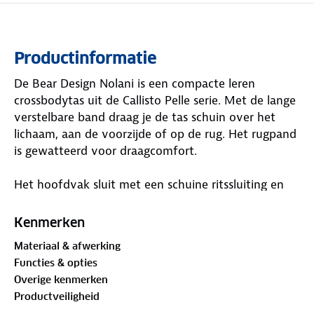
Productinformatie
De Bear Design Nolani is een compacte leren
crossbodytas uit de Callisto Pelle serie. Met de lange
verstelbare band draag je de tas schuin over het
lichaam, aan de voorzijde of op de rug. Het rugpand
is gewatteerd voor draagcomfort.
Het hoofdvak sluit met een schuine ritssluiting en
heeft binnenin een ritsvak en een sleutelhanger. Op
de voorzijde zitten twee ritsvakken en op de
Kenmerken
achterzijde een verticaal ritsvak voor kleinere items.
Materiaal & afwerking
Functies & opties
Afmetingen:
Overige kenmerken
Productveiligheid
34 x 16 x 3 cm (h x b x d)