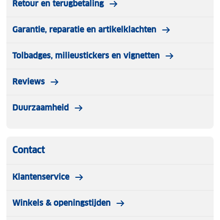
Retour en terugbetaling
Steekvak voor smartphone op achterzijde
Garantie, reparatie en artikelklachten
Vaste schuine lange, verstelbare schouderband
Tolbadges, milieustickers en vignetten
Hoogwaardig Hunter leer
Reviews
Hide & Stitches logo verwerkt in het leer op
voorzijde
Duurzaamheid
Contact
Klantenservice
Winkels & openingstijden