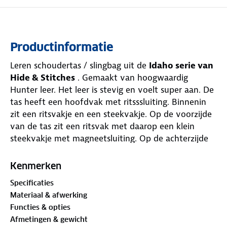
Productinformatie
Leren schoudertas / slingbag uit de
Idaho serie van
Hide & Stitches
. Gemaakt van hoogwaardig
Hunter leer. Het leer is stevig en voelt super aan. De
tas heeft een hoofdvak met ritsssluiting. Binnenin
zit een ritsvakje en een steekvakje. Op de voorzijde
van de tas zit een ritsvak met daarop een klein
steekvakje met magneetsluiting. Op de achterzijde
van de tas zit een verticaal ritsvak en een steekvak
waar je je smartphone in kunt opbergen. Deze tas
Kenmerken
heeft een vaste, lange en verstelbare schouderband
Specificaties
die van de bovenkant van de tas schuin naar
Materiaal & afwerking
beneden loopt. De schuine schouderband is een
Functies & opties
typisch kenmerk van een slingbag. Deze tas draag je
Afmetingen & gewicht
dan ook het beste schuin over het lichaam