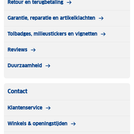
Retour en terugbetaling
Steekvak voor smartphone op achterzijde
Garantie, reparatie en artikelklachten
Vaste schuine lange, verstelbare schouderband
Tolbadges, milieustickers en vignetten
Hoogwaardig Hunter leer
Reviews
Hide & Stitches logo verwerkt in het leer op
voorzijde
Duurzaamheid
Contact
Klantenservice
Winkels & openingstijden