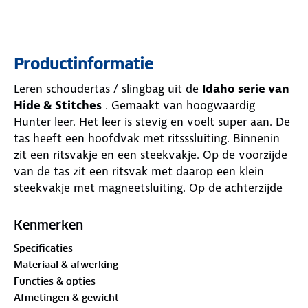
Productinformatie
Leren schoudertas / slingbag uit de
Idaho serie van
Hide & Stitches
. Gemaakt van hoogwaardig
Hunter leer. Het leer is stevig en voelt super aan. De
tas heeft een hoofdvak met ritsssluiting. Binnenin
zit een ritsvakje en een steekvakje. Op de voorzijde
van de tas zit een ritsvak met daarop een klein
steekvakje met magneetsluiting. Op de achterzijde
van de tas zit een verticaal ritsvak en een steekvak
waar je je smartphone in kunt opbergen. Deze tas
Kenmerken
heeft een vaste, lange en verstelbare schouderband
Specificaties
die van de bovenkant van de tas schuin naar
Materiaal & afwerking
beneden loopt. De schuine schouderband is een
Functies & opties
typisch kenmerk van een slingbag. Deze tas draag je
Afmetingen & gewicht
dan ook het beste schuin over het lichaam