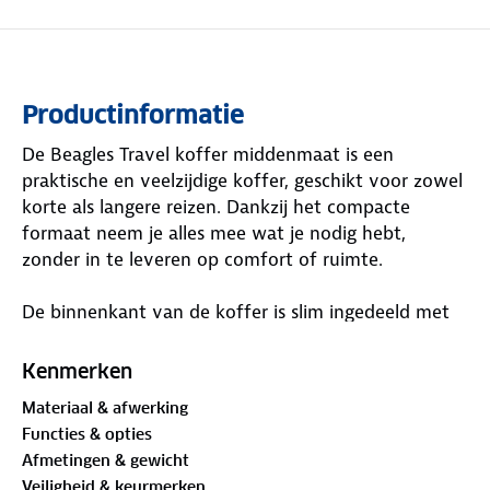
Productinformatie
De Beagles Travel koffer middenmaat is een
praktische en veelzijdige koffer, geschikt voor zowel
korte als langere reizen. Dankzij het compacte
formaat neem je alles mee wat je nodig hebt,
zonder in te leveren op comfort of ruimte.
De binnenkant van de koffer is slim ingedeeld met
twee compartimenten: één zijde met een afsluitbare
ritssluiting en extra ritsvak voor kleinere spullen, en
Kenmerken
de andere kant met elastische pakbanden om je
Materiaal & afwerking
bagage netjes op zijn plek te houden. Deze
Functies & opties
middenmaat koffer is expandable met 3.5 cm, ideaal
Afmetingen & gewicht
als je onderweg extra ruimte nodig hebt.
Veiligheid & keurmerken