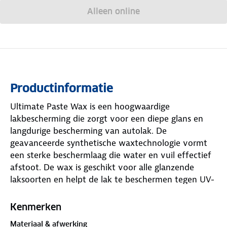
Alleen online
Productinformatie
Ultimate Paste Wax is een hoogwaardige
lakbescherming die zorgt voor een diepe glans en
langdurige bescherming van autolak. De
geavanceerde synthetische waxtechnologie vormt
een sterke beschermlaag die water en vuil effectief
afstoot. De wax is geschikt voor alle glanzende
laksoorten en helpt de lak te beschermen tegen UV-
straling, vuil en weersinvloeden. Dankzij de gladde
afwerking blijft de auto langer schoon en behoudt
Kenmerken
de lak zijn diepe kleur en glans. Ultimate Paste Wax
Materiaal & afwerking