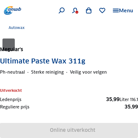
Menu
Autowax
Meguiar's
Ultimate Paste Wax 311g
Ph-neutraal
Sterke reiniging
Veilig voor velgen
Uitverkocht
35,99
Ledenprijs
Liter
116.1
35,99
Reguliere prijs
Online uitverkocht