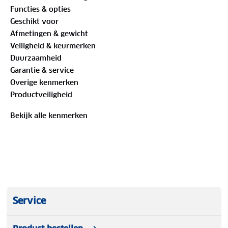
is eenvoudig met de hand aan te brengen en uit te
Functies & opties
poetsen, waardoor het product ideaal is voor zowel
Geschikt voor
beginnende als ervaren autoverzorgers.
Afmetingen & gewicht
Veiligheid & keurmerken
Duurzaamheid
Garantie & service
Overige kenmerken
Productveiligheid
Bekijk alle kenmerken
Service