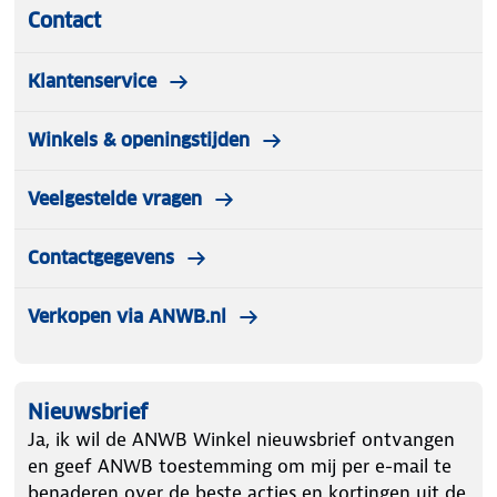
Timer: 24‑uurs
Contact
Slaapstand: Ja
Automatische uitschakeling: Ja
Verwarmingsfunctie: Nee
Klantenservice
Afstandsbediening: Ja
LED‑display: Ja
Winkels & openingstijden
Afvoerslang: 150 cm
Kabellengte: 180 cm
Veelgestelde vragen
Filter: Wasbaar
Koelmiddel: R290 (propaan)
Contactgegevens
Energielabel: A
Keurmerk: CE
Verkopen via ANWB.nl
Nieuwsbrief
Ja, ik wil de ANWB Winkel nieuwsbrief ontvangen
en geef ANWB toestemming om mij per e-mail te
benaderen over de beste acties en kortingen uit de