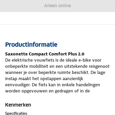
Alleen online
Productinformatie
Saxonette Compact Comfort Plus 2.0
De elektrische vouwfiets is de ideale e-bike voor
onbeperkte mobiliteit en een uitstekende reisgenoot
wanneer je over beperkte ruimte beschikt. De lage
instap maakt het opstappen aanzienlijk
eenvoudiger. De fiets kan in enkele handelingen
worden opgevouwen en gedragen of in de
kofferbak worden opgeborgen. Met een totaal
gewicht van 21 kilo is het niet de lichtste vouwfiets,
Kenmerken
hou daar rekening mee als je bijvoorbeeld hoog
Specificaties