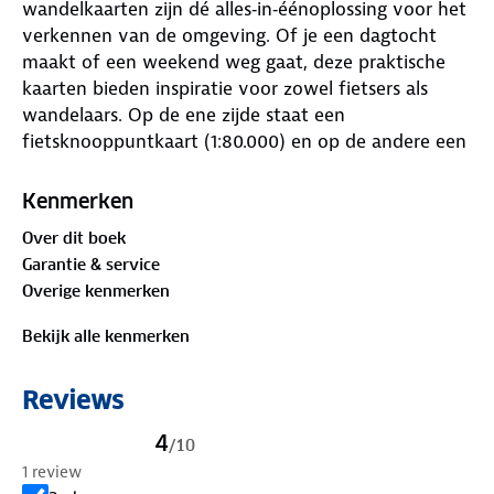
wandelkaarten zijn dé alles‑in‑éénoplossing voor het
verkennen van de omgeving. Of je een dagtocht
maakt of een weekend weg gaat, deze praktische
kaarten bieden inspiratie voor zowel fietsers als
wandelaars. Op de ene zijde staat een
fietsknooppuntkaart (1:80.000) en op de andere een
wandelknooppuntkaart (1:33.333).
Kenmerken
Dankzij de knooppunten kun je eenvoudig je eigen
Over dit boek
route uitstippelen. Op iedere kaart vind je
Garantie & service
bovendien minimaal twee kant‑en‑klare fietsroutes
Overige kenmerken
en wandelroutes, waarvan je de knooppuntkaartjes
kunt uitknippen en gemakkelijk in je ANWB
Bekijk alle kenmerken
Knooppunterkastje kunt schuiven.
Reviews
Tot slot worden er een aantal bezienswaardigheden
in de omgeving uitgelicht die je dagje uit helemaal
4
/
10
compleet maken, van unieke kastelen en
1 review
inspirerende musea tot de leukste lunchtentjes en