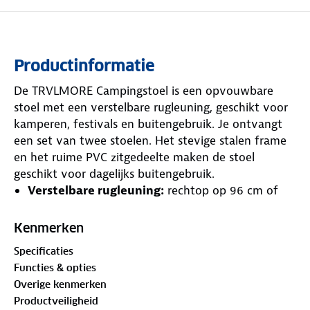
Productinformatie
De TRVLMORE Campingstoel is een opvouwbare
stoel met een verstelbare rugleuning, geschikt voor
kamperen, festivals en buitengebruik. Je ontvangt
een set van twee stoelen. Het stevige stalen frame
en het ruime PVC zitgedeelte maken de stoel
geschikt voor dagelijks buitengebruik.
Verstelbare rugleuning:
rechtop op 96 cm of
achterover op 45 cm voor elke situatie
Stalen frame Ø17 mm:
gepoedercoat, 120 kg
Kenmerken
draagvermogen per stoel
Specificaties
Ruim zitoppervlak:
59 x 60 cm van 600D x
Functies & opties
300D PVC
Overige kenmerken
Compact:
ingeklapt 100 x 20 x 16 cm, gewicht 3,9
Productveiligheid
kg per stoel