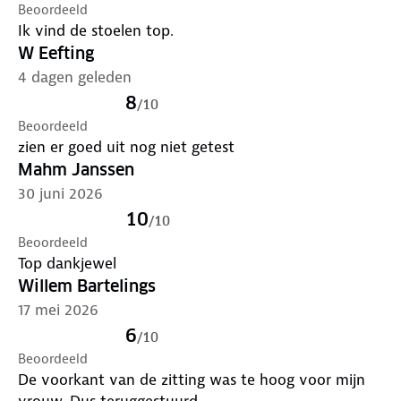
eenvoudig in de kofferbak of op de fietsendrager.
Beoordeeld
Eenmaal aangekomen staan de stoelen snel
Ik vind de stoelen top.
opgesteld en zijn ze direct gebruiksklaar.
W Eefting
Specificaties:
Ingeklapt: 100 x 20 x 16 cm |
4 dagen geleden
Uitgeklapt: 59 x 60 x 45/96 cm | Gewicht: 3,9
8
/
10
kg/stoel | Max. draagvermogen: 120 kg/stoel |
Beoordeeld
Materiaal frame: staal Ø17 mm, poedercoating |
zien er goed uit nog niet getest
Materiaal zitting: 600D x 300D PVC | Certificering:
Mahm Janssen
BSCI | Kleur: Grijs | Aantal: 2 stuks.
30 juni 2026
10
/
10
Beoordeeld
Top dankjewel
Willem Bartelings
17 mei 2026
6
/
10
Beoordeeld
De voorkant van de zitting was te hoog voor mijn
vrouw. Dus teruggestuurd.