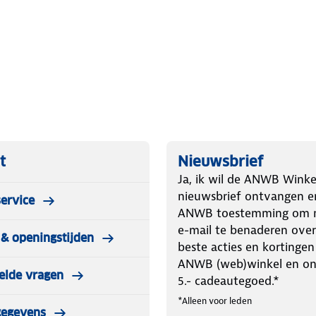
geot 3008 2016 t/m 2023
utospecifieke bevestiging
t
Nieuwsbrief
montage
Ja, ik wil de ANWB Winke
nieuwsbrief ontvangen e
ervice
ANWB toestemming om m
e-mail te benaderen over
& openingstijden
beste acties en kortingen
ANWB (web)winkel en o
elde vragen
5.- cadeautegoed.*
*Alleen voor leden
gegevens