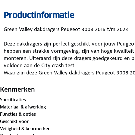
Productinformatie
Green Valley dakdragers Peugeot 3008 2016 t/m 2023
Deze dakdragers zijn perfect geschikt voor jouw Peugeo
hebben een strakke vormgeving, zijn van hoge kwaliteit 
monteren. Uiteraard zijn deze dragers goedgekeurd en 
voldoen aan de City crash test.
Waar zijn deze Green Valley dakdragers Peugeot 3008 2
Dakdragers zijn ideaal om wat extra bagage op vakantie
Kenmerken
eenvoudig elke dakkoffer monteren en fietsendragers pl
Specificaties
vakantie. De stangen zijn van staal gemaakt, dit zorg
Materiaal & afwerking
van 75kg (let op de maximale daklast voertuig). De Gre
Functies & opties
zijn binnen 10 minuten geïnstalleerd.
Geschikt voor
Voordelen van deze Green Valley dakdragers Peugeot 3
Veiligheid & keurmerken