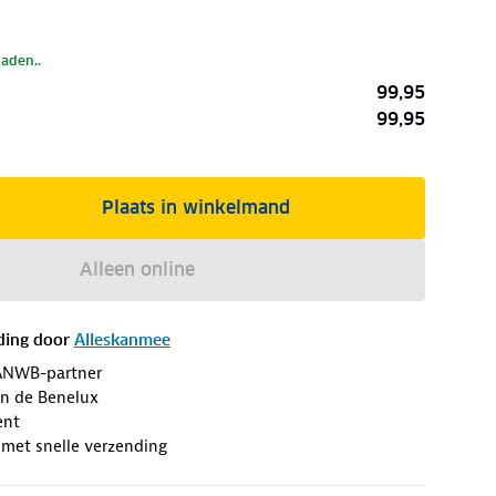
laden..
99,95
99,95
Plaats in winkelmand
Alleen online
ding door
Alleskanmee
ANWB-partner
an de Benelux
ent
 met snelle verzending