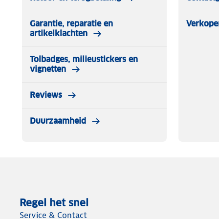
Specificaties Array
Garantie, reparatie en
Verkope
Voldoet aan City Crashtest : Ja
artikelklachten
Max. draagvermogen (kg) : 75
Geschikt voor T-adapters : Nee
Tolbadges, milieustickers en
Afm. stangen (LxBxH) (mm) : 1300x40x25
vignetten
Materiaal dakdragerstangen : Staal
Reviews
Duurzaamheid
Regel het snel
Service & Contact