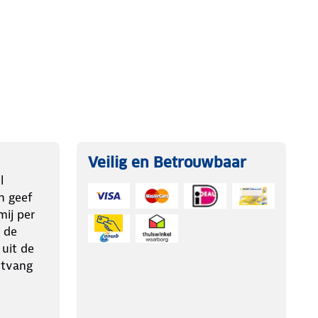
Veilig en Betrouwbaar
l
n geef
ij per
 de
 uit de
ntvang