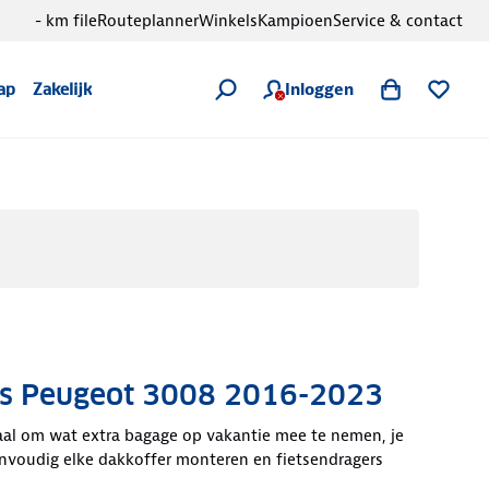
- km file
Routeplanner
Winkels
Kampioen
Service & contact
Inloggen
ap
Zakelijk
s Peugeot 3008 2016-2023
aal om wat extra bagage op vakantie mee te nemen, je
envoudig elke dakkoffer monteren en fietsendragers