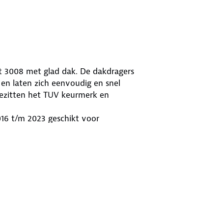
t 3008 met glad dak. De dakdragers
en laten zich eenvoudig en snel
bezitten het TUV keurmerk en
016 t/m 2023 geschikt voor
 mee te nemen, je kunt hierop heel
aatsen. Zo ga je zonder zorgen op
t voor een maximaal draagvermogen
en Valley Easy One EVO dakdragers
008 2016 t/m 2023