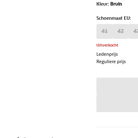
Kleur
:
Bruin
Schoenmaat EU
:
41
42
4
Uitverkocht
Ledenprijs
Reguliere prijs