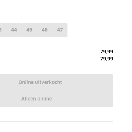
3
44
45
46
47
79,99
79,99
Online uitverkocht
Alleen online