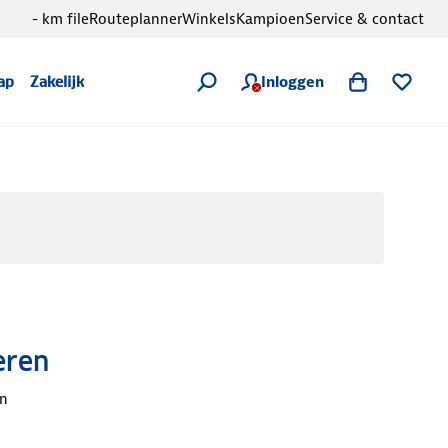
- km file
Routeplanner
Winkels
Kampioen
Service & contact
Inloggen
ap
Zakelijk
eren
en