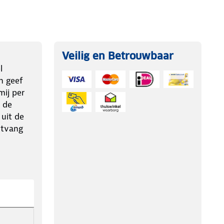
Veilig en Betrouwbaar
l
n geef
ij per
 de
 uit de
ntvang