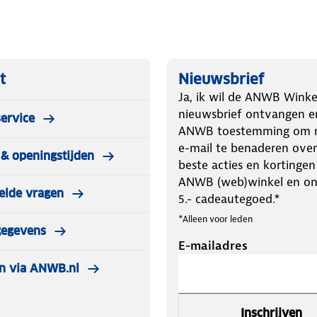
t
Nieuwsbrief
Ja, ik wil de ANWB Winke
nieuwsbrief ontvangen e
ervice
ANWB toestemming om m
e-mail te benaderen over
& openingstijden
beste acties en kortingen
ANWB (web)winkel en o
elde vragen
5.- cadeautegoed.*
*Alleen voor leden
gegevens
E-mailadres
n via ANWB.nl
Inschrijven