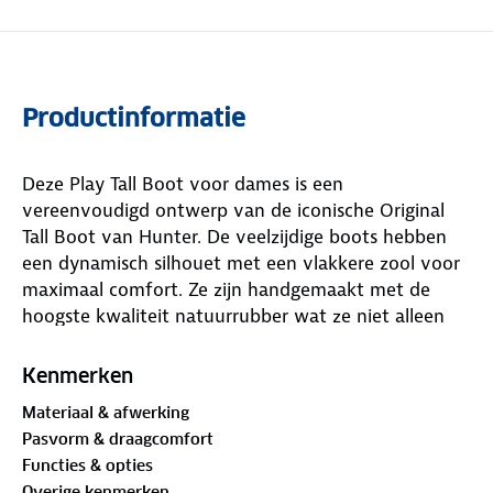
Productinformatie
Deze Play Tall Boot voor dames is een
vereenvoudigd ontwerp van de iconische Original
Tall Boot van Hunter. De veelzijdige boots hebben
een dynamisch silhouet met een vlakkere zool voor
maximaal comfort. Ze zijn handgemaakt met de
hoogste kwaliteit natuurrubber wat ze niet alleen
duurzaam, maar ook volledig waterdicht maakt.
Met een stijlvolle hoogte tot halverwege de kuit,
Kenmerken
complementeren deze rubberlaarzen straatstijl,
Materiaal & afwerking
festival flair en alles daartussenin, zodat je ze op
Pasvorm & draagcomfort
jouw manier kunt dragen.
Functies & opties
Overige kenmerken