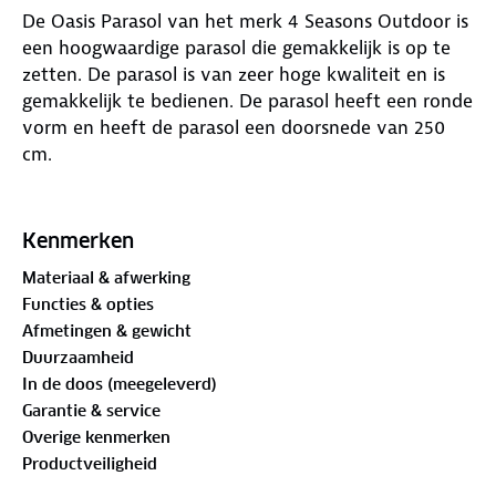
De Oasis Parasol van het merk 4 Seasons Outdoor is
een hoogwaardige parasol die gemakkelijk is op te
zetten. De parasol is van zeer hoge kwaliteit en is
gemakkelijk te bedienen. De parasol heeft een ronde
vorm en heeft de parasol een doorsnede van 250
cm.
Materiaal
Het parasoldoek is gemaakt van hoogwaardig
Kenmerken
polyester. Dit materiaal is zeer stevig en het doek
Materiaal & afwerking
heeft een UPF waarde van 30+. Door deze hoge UV-
Functies & opties
waarde ben je goed beschermd tegen de zon. De
Afmetingen & gewicht
parasol heeft een frame welke is gemaakt van
Duurzaamheid
stevig aluminium.
In de doos (meegeleverd)
Garantie & service
Eigenschappen
Overige kenmerken
De Oasis parasol is door een draaiknop aan het
Productveiligheid
frame gemakkelijk in hoogte te verstellen. Dit vergt