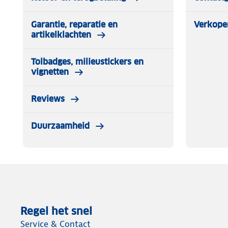
Automerk: Skoda
Automodel: Elroq
Garantie, reparatie en
Verkope
artikelklachten
Specificaties Hondenrek Skoda Elroq vanaf 11/2024
Gemakkelijke doe-het-zelf installatie : Ja
Tolbadges, milieustickers en
Materiaal : Staal
vignetten
Boren of aanpassingen niet nodig : Ja
Origineel kwaliteitsdesign : Ja
Reviews
Montageinstructie/montageset meegeleverd : Ja
Voldoet aan City Crashtest : Ja
Duurzaamheid
Regel het snel
Service & Contact