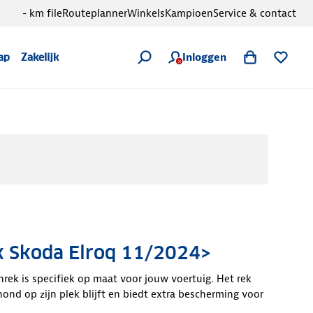
- km file
Routeplanner
Winkels
Kampioen
Service & contact
Inloggen
ap
Zakelijk
 Skoda Elroq 11/2024>
rek is specifiek op maat voor jouw voertuig. Het rek
hond op zijn plek blijft en biedt extra bescherming voor