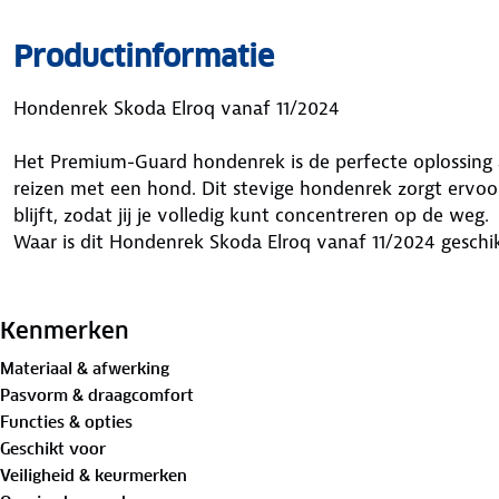
Productinformatie
Hondenrek Skoda Elroq vanaf 11/2024
Het Premium-Guard hondenrek is de perfecte oplossing al
reizen met een hond. Dit stevige hondenrek zorgt ervoor
blijft, zodat jij je volledig kunt concentreren op de weg.
Waar is dit Hondenrek Skoda Elroq vanaf 11/2024 geschi
Dit hondenrek is speciaal ontworpen voor jouw Skoda E
vervoer je je huisdier niet alleen veiliger, maar ook comf
Kenmerken
hond op zijn plek blijft en biedt extra bescherming voor 
Materiaal & afwerking
maximaliseert dit hondenrek de gebruiksruimte in je au
Pasvorm & draagcomfort
onbeveiligde lading schade veroorzaakt of naar voren sch
Functies & opties
iedereen die veiligheid, comfort en efficiëntie wil combi
Geschikt voor
Voordelen van dit Hondenrek Skoda Elroq vanaf 11/2024
Veiligheid & keurmerken