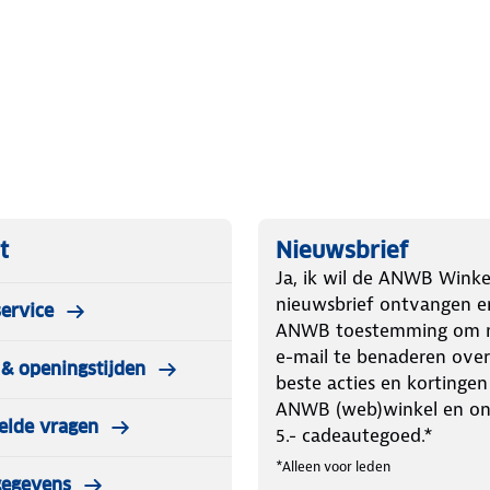
e voordelen van de Nordrive
 11/2024
t
Nieuwsbrief
Ja, ik wil de ANWB Winke
nieuwsbrief ontvangen e
ervice
s die veiligheid, gebruiksgemak en
ANWB toestemming om m
ronder hondenrekken en dakdragers,
e-mail te benaderen over
& openingstijden
automodellen. Kies voor Nordrive en
beste acties en kortingen
ANWB (web)winkel en o
elde vragen
5.- cadeautegoed.*
*Alleen voor leden
gegevens