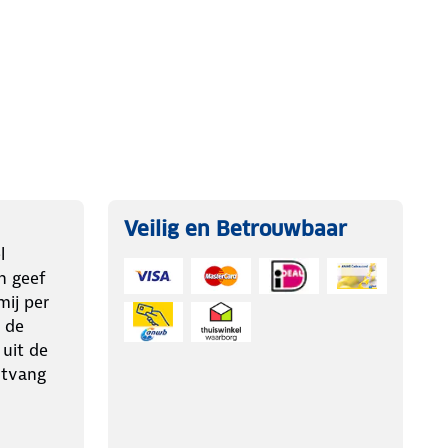
Veilig en Betrouwbaar
l
n geef
ij per
 de
 uit de
ntvang