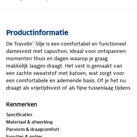
Productinformatie
De Travelin’ Silje is een comfortabel en functioneel
damesvest met capuchon, ideaal voor ontspannen
momenten thuis en dagen waarop je graag
makkelijk laagjes draagt. Het vest is gemaakt van
een zachte sweatstof met katoen, wat zorgt voor
een comfortabele en ademende basis. Of je het nu
draagt als vrijetijdsvest of als fijne tussenlaag tijdens
je buitenmomenten, de Silje combineert een
sportieve uitstraling met alledaags gemak.
Kenmerken
Specificaties
Dit vest is praktisch uitgevoerd met steekzakken
Materiaal & afwerking
met rits, zodat je essentials veilig opgeborgen
Pasvorm & draagcomfort
blijven. Dankzij de full zip trek je het vest eenvoudig
Functies & opties