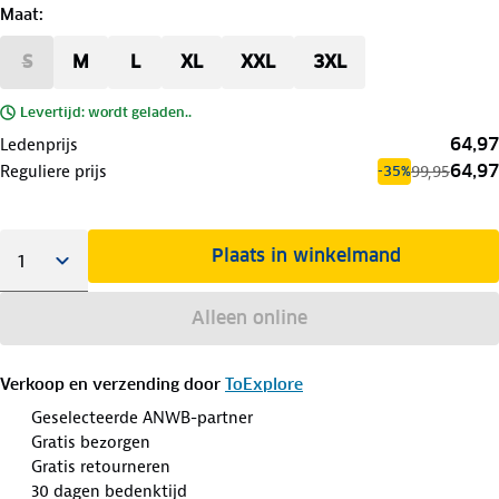
Maat
:
S
M
L
XL
XXL
3XL
Levertijd: wordt geladen..
64,97
Ledenprijs
64,97
Reguliere prijs
99,95
-35%
Plaats in winkelmand
Alleen online
Verkoop en verzending door
ToExplore
Geselecteerde ANWB-partner
Gratis bezorgen
Gratis retourneren
30 dagen bedenktijd