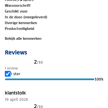
aan of uit wanneer de temperatuur wisselt. De
Wasvoorschrift
Travelin’ Silje Cardigan is PFAS-vrij geproduceerd en
Geschikt voor
vormt een veelzijdige toevoeging aan je garderobe
In de doos (meegeleverd)
voor het voor- en najaar
Overige kenmerken
Productveiligheid
Bekijk alle kenmerken
Reviews
2
/
10
1 review
1 ster
100
%
klantstolk
19 april 2026
2
/
10