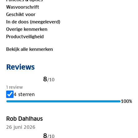
biedt balans tussen een verzorgde uitstraling en een
Wasvoorschrift
comfortabel gevoel, ongeacht het seizoen. Of je nu
Geschikt voor
kiest voor een rustig moment thuis of een actieve
In de doos (meegeleverd)
dag in de buitenlucht, dit dames vest is een ideale
Overige kenmerken
toevoeging aan de garderobe.
Productveiligheid
Bekijk alle kenmerken
Reviews
8
/
10
1 review
4 sterren
100
%
Rob Dahlhaus
26 juni 2026
8
/
10