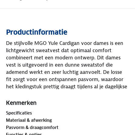
Productinformatie
De stijlvolle MGO Yule Cardigan voor dames is een
lichtgewicht sweatvest dat optimaal comfort
combineert met een modern ontwerp. Dit dames
vest is uitgevoerd in een dunne sweatstof die
ademend werkt en zeer luchtig aanvoelt. De losse
fit zorgt voor een ontspannen pasvorm, waardoor
het kledingstuk prettig draagt tijdens al je dagelijkse
vrijetijdsactiviteiten.
Kenmerken
Dit veelzijdige vest van MGO Leisurewear is
Specificaties
voorzien van een handige tailleband met koordjes,
Materiaal & afwerking
waarmee je de pasvorm naar eigen wens kunt
Pasvorm & draagcomfort
accentueren of losser kunt dragen. De Yule Cardigan
Functies & opties