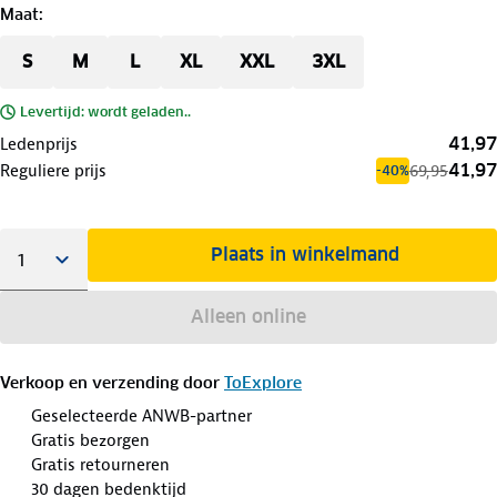
Maat
:
S
M
L
XL
XXL
3XL
Levertijd: wordt geladen..
41,97
Ledenprijs
41,97
Reguliere prijs
69,95
-40%
Plaats in winkelmand
Alleen online
Verkoop en verzending door
ToExplore
Geselecteerde ANWB-partner
Gratis bezorgen
Gratis retourneren
30 dagen bedenktijd