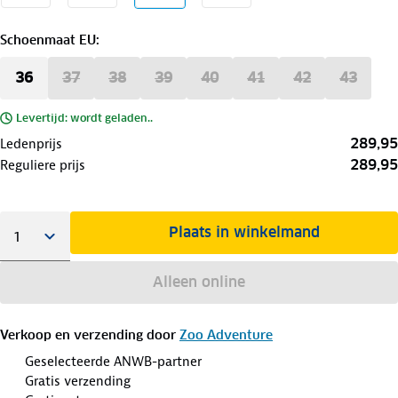
Schoenmaat EU
:
36
37
38
39
40
41
42
43
Levertijd: wordt geladen..
289,95
Ledenprijs
289,95
Reguliere prijs
Plaats in winkelmand
Alleen online
Verkoop en verzending door
Zoo Adventure
Geselecteerde ANWB-partner
Gratis verzending