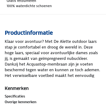
Gratis retourneren
100% waterdichte schoenen
Productinformatie
Klaar voor avontuur? Met De Alette outdoor laars
stap je comfortabel en droog de wereld in. Deze
hoge laars, speciaal voor avontuurlijke dames zoals
jij, is gemaakt van geïmpregneerd nubuckleer.
Dankzij het Acquastop-membraan zijn je voeten
beschermd tegen water en kunnen ze toch ademen.
Het verwisselbare voetbed maakt het eenvoudig
om je eigen inlegzooltjes te gebruiken. Specificaties:
• Geïmpregneerd nubuck • Uitneembaar voetbed •
Kenmerken
Acquastop membraan 100% waterdicht en ademend
Specificaties
Overige kenmerken