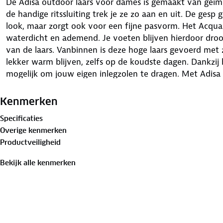
De Adisa outdoor laars voor dames is gemaakt van geïm
de handige ritssluiting trek je ze zo aan en uit. De gesp g
look, maar zorgt ook voor een fijne pasvorm. Het Acq
waterdicht en ademend. Je voeten blijven hierdoor droo
van de laars. Vanbinnen is deze hoge laars gevoerd met
lekker warm blijven, zelfs op de koudste dagen. Dankzij 
mogelijk om jouw eigen inlegzolen te dragen. Met Adisa 
op je pad komt! Specificaties: • Geïmpregneerd gevet nu
Uitneembaar voetbed • Acquastop membraan 100% wat
Kenmerken
Specificaties
Overige kenmerken
Productveiligheid
Bekijk alle kenmerken