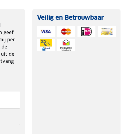
Veilig en Betrouwbaar
l
n geef
ij per
 de
 uit de
ntvang