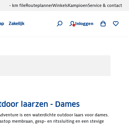
- km file
Routeplanner
Winkels
Kampioen
Service & contact
Inloggen
ap
Zakelijk
tdoor laarzen - Dames
dventure is een waterdichte outdoor laars voor dames.
stop membraan, gesp- en ritssluiting en een stevige