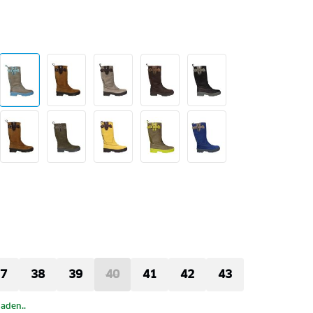
7
38
39
40
41
42
43
laden..