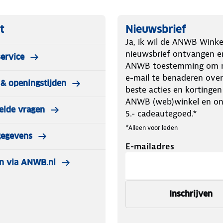
t
Nieuwsbrief
Ja, ik wil de ANWB Winke
nieuwsbrief ontvangen e
ervice
ANWB toestemming om m
e-mail te benaderen over
& openingstijden
beste acties en kortingen
ANWB (web)winkel en o
elde vragen
5.- cadeautegoed.*
*Alleen voor leden
gegevens
E-mailadres
n via ANWB.nl
Inschrijven