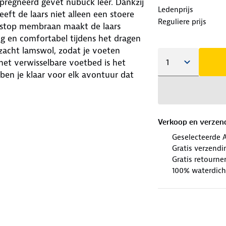
pregneerd gevet nubuck leer. Dankzij
Ledenprijs
eeft de laars niet alleen een stoere
Reguliere prijs
uastop membraan maakt de laars
g en comfortabel tijdens het dragen
 zacht lamswol, zodat je voeten
het verwisselbare voetbed is het
ben je klaar voor elk avontuur dat
buck • Lamswollen voering •
erdicht en ademend
Verkoop en verzen
Geselecteerde 
Gratis verzendi
Gratis retourne
100% waterdich