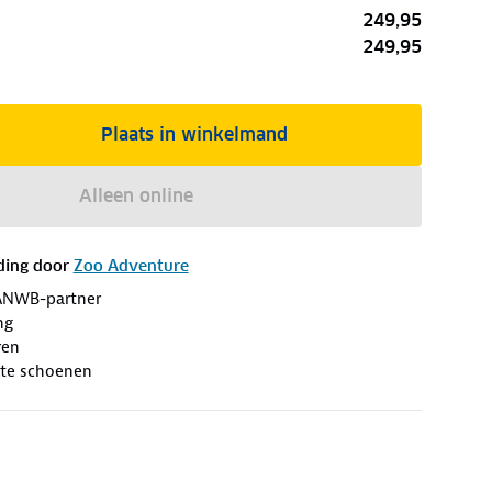
249,95
249,95
Plaats in winkelmand
Alleen online
ding door
Zoo Adventure
ANWB-partner
ng
ren
te schoenen