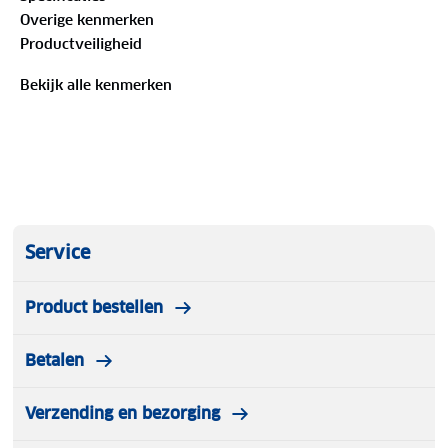
jou ondersteuning op de momenten dat jij het nodig
Overige kenmerken
hebt. Specificaties: • Geïmpregneerd nubuck •
Productveiligheid
Uitneembaar voetbed • Acquastop membraan 100%
waterdicht en ademend
Bekijk alle kenmerken
Service
Product bestellen
Betalen
Verzending en bezorging