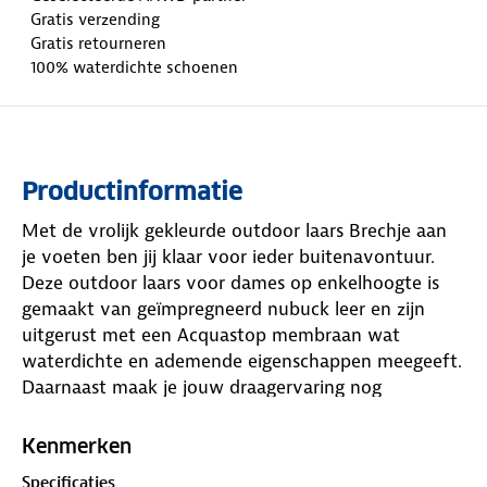
Gratis verzending
Gratis retourneren
100% waterdichte schoenen
Productinformatie
Met de vrolijk gekleurde outdoor laars Brechje aan
je voeten ben jij klaar voor ieder buitenavontuur.
Deze outdoor laars voor dames op enkelhoogte is
gemaakt van geïmpregneerd nubuck leer en zijn
uitgerust met een Acquastop membraan wat
waterdichte en ademende eigenschappen meegeeft.
Daarnaast maak je jouw draagervaring nog
persoonlijker met het uitneembare voetbed, wat
het mogelijk maakt om je eigen inlegzolen te dragen
Kenmerken
in deze enkellaars. Daarnaast biedt de rubberen zool
Specificaties