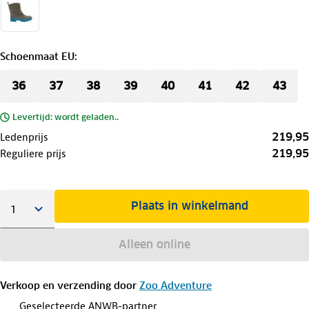
Schoenmaat EU
:
36
37
38
39
40
41
42
43
Levertijd: wordt geladen..
219,95
Ledenprijs
219,95
Reguliere prijs
Plaats in winkelmand
Alleen online
Verkoop en verzending door
Zoo Adventure
Geselecteerde ANWB-partner