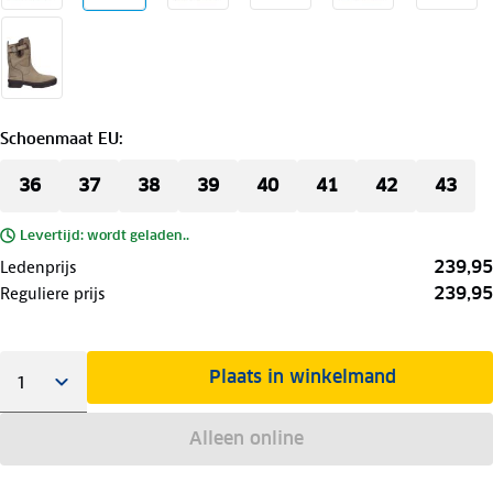
Schoenmaat EU
:
36
37
38
39
40
41
42
43
Levertijd: wordt geladen..
239,95
Ledenprijs
239,95
Reguliere prijs
Plaats in winkelmand
Alleen online