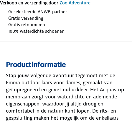
Verkoop en verzending door
Zoo Adventure
Geselecteerde ANWB-partner
Gratis verzending
Gratis retourneren
100% waterdichte schoenen
Productinformatie
Stap jouw volgende avontuur tegemoet met de
Emma outdoor laars voor dames, gemaakt van
geïmpregneerd en gevet nubuckleer. Het Acquastop
membraan zorgt voor waterdichte en ademende
eigenschappen, waardoor jij altijd droog en
comfortabel in de natuur kunt lopen. De rits- en
gespsluiting maken het mogelijk om de enkellaars
eenvoudig aan- en uit te trekken, daarnaast is
hierdoor de pasvorm aan te passen naar jouw