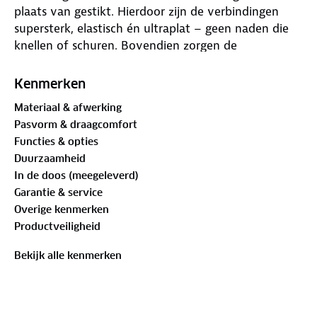
plaats van gestikt. Hierdoor zijn de verbindingen
supersterk, elastisch én ultraplat – geen naden die
knellen of schuren. Bovendien zorgen de
reflecterende Hotbond®-verbindingen voor een
betere zichtbaarheid in het donker.
Kenmerken
Materiaal & afwerking
De broek is voorzien van een Comfort Gel Air
Pasvorm & draagcomfort
zitkussen, speciaal ontworpen voor sportieve
Functies & opties
fietsers die extra comfort zoeken tijdens langere
Duurzaamheid
ritten. De combinatie van gel pads en hoogwaardig
In de doos (meegeleverd)
foam dempt trillingen, reguleert de temperatuur en
Garantie & service
zorgt voor een stabiele en aangename zit.
Overige kenmerken
Productveiligheid
Het gebruikte thermisch binnenvelours is warm,
ademend en sneldrogend, terwijl de elastische net
Bekijk alle kenmerken
bretels en strakke pasvorm zorgen voor optimale
ondersteuning en bewegingsvrijheid.
Onderstaand de kenmerken van de bib tights: