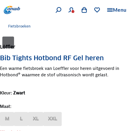
Menu
Fietsbroeken
Löffler
Bib Tights Hotbond RF Gel heren
Een warme fietsbroek van Loeffler voor heren uitgevoerd in
Hotbond® waarmee de stof ultrasonisch wordt gelast.
Kleur
:
Zwart
Maat
:
M
L
XL
XXL