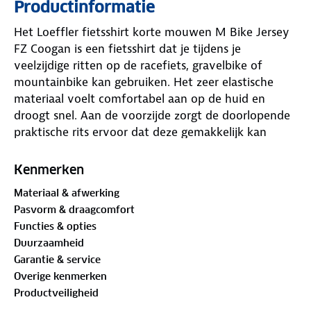
Productinformatie
Het Loeffler fietsshirt korte mouwen M Bike Jersey
FZ Coogan is een fietsshirt dat je tijdens je
veelzijdige ritten op de racefiets, gravelbike of
mountainbike kan gebruiken. Het zeer elastische
materiaal voelt comfortabel aan op de huid en
droogt snel. Aan de voorzijde zorgt de doorlopende
praktische rits ervoor dat deze gemakkelijk kan
worden geopend tijdens het fietsen als je meer
ventilatie nodig hebt. Het fietsshirt is uitgevoerd in
Kenmerken
de mid-fit die losjes zit, maar toch strak om het
Materiaal & afwerking
lichaam en daarmee voldoende bewegingsvrijheid
Pasvorm & draagcomfort
biedt.
Functies & opties
Duurzaamheid
Onderstaand de kenmerken van de M Bike Jersey
Garantie & service
FZ Coogan Mid:
Overige kenmerken
Productveiligheid
88% Polyester, 12% Elastan