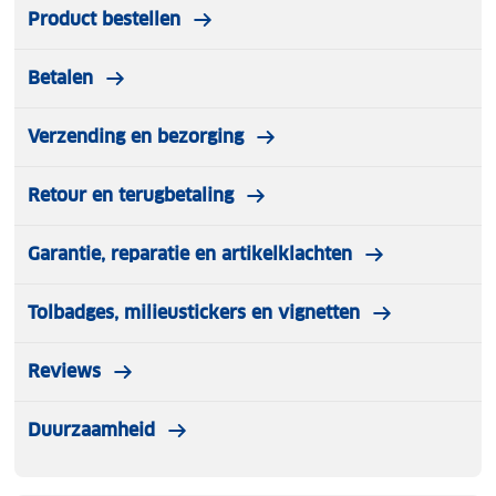
• Comfortabel polyester bovenzijde
Product bestellen
• Waterafstotende polyester pongee onderkant
• Gewatteerd voor extra comfort
Betalen
• Afmeting ca. 180 x 140 cm
• Pakmaat ca. 36 x 17 x 17 cm
• Inclusief handige draagband
Verzending en bezorging
• Wasmachine bestendig
Retour en terugbetaling
Garantie, reparatie en artikelklachten
Tolbadges, milieustickers en vignetten
Reviews
Duurzaamheid