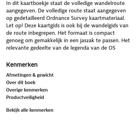
In dit kaartboekje staat de volledige wandelroute
aangegeven. De volledige route staat aangegeven
op gedetailleerd Ordnance Survey kaartmateriaal.
Let op! Deze kaartgids is ook bij de wandelgids van
de route inbegrepen. Het formaat is compact
genoeg om gemakkelijk in een jaszak te passen. Het
relevante gedeelte van de legenda van de OS
Explorer-kaart is opgenomen. Kaartschaal is 1:25.000
(1 cm = 250 m). All the mapping you need to walk
Kenmerken
the 84 mile (135km) Hadrian's Wall Path from
Afmetingen & gewicht
Bowness-on-Solway in Cumbria to Wallsend,
Over dit boek
Newcastle. This booklet of Ordnance Survey
Overige kenmerken
1:25,000 Explorer maps has been designed for
Productveiligheid
convenient use on the trail. It shows the full and
up-to-date line of the Hadrian's Wall Path, along
Bekijk alle kenmerken
with the relevant extract from the OS Explorer map
legend. It can be used when walking the trail west-
east or east-west, and includes an extension to the
east coast at South Shields. It is conveniently sized