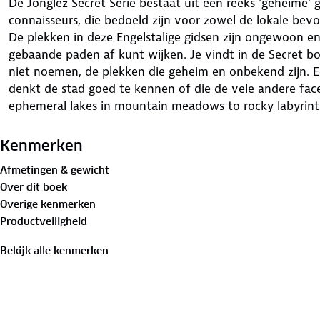
De Jonglez Secret Serie bestaat uit een reeks 'geheime' 
connaisseurs, die bedoeld zijn voor zowel de lokale bevolk
De plekken in deze Engelstalige gidsen zijn ongewoon e
gebaande paden af kunt wijken. Je vindt in de Secret b
niet noemen, de plekken die geheim en onbekend zijn. E
denkt de stad goed te kennen of die de vele andere fac
ephemeral lakes in mountain meadows to rocky labyrinth
mining villages and abandoned hamlets, the prison of the
lake, a rock that defies the laws of gravity, petrified b
Kenmerken
elephant, caves, ravines, and mysterious portals, breath
Afmetingen & gewicht
of the range, a forgotten and enchanting forest, lost bi
Over dit boek
solitary hermitages, stone books in an open-air library, th
Overige kenmerken
glacier between blood-red rock walls and another with a
Productveiligheid
ferratas to travel along in solitude, unknown and unn
fabled spirits of the air …
Bekijk alle kenmerken