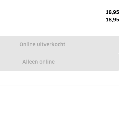
18,95
18,95
Online uitverkocht
Alleen online