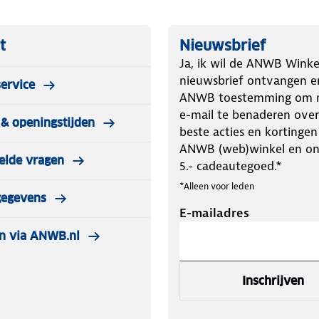
t
Nieuwsbrief
Ja, ik wil de ANWB Winke
nieuwsbrief ontvangen e
ervice
ANWB toestemming om m
e-mail te benaderen over
& openingstijden
beste acties en kortingen
ANWB (web)winkel en o
elde vragen
5.- cadeautegoed.*
*Alleen voor leden
gegevens
E-mailadres
n via ANWB.nl
Inschrijven