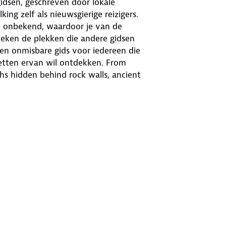
gidsen, geschreven door lokale
ing zelf als nieuwsgierige reizigers.
n onbekend, waardoor je van de
oeken de plekken die andere gidsen
en onmisbare gids voor iedereen die
etten ervan wil ontdekken. From
s hidden behind rock walls, ancient
 Turks in the Dolomites, a proglacial
ishops, dwarfs, gnomes and an
taking views of the highest rock walls
vouacs on high, secluded plateaus,
e trails of Mesolithic hunters, a
 bewitching turquoise gaze, via
amed summits on topographic maps,