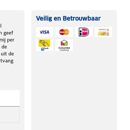
Veilig en Betrouwbaar
l
n geef
ij per
 de
 uit de
ntvang