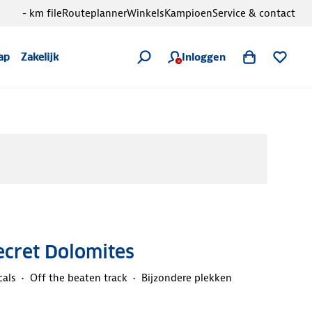
- km file
Routeplanner
Winkels
Kampioen
Service & contact
Inloggen
ap
Zakelijk
ecret Dolomites
cals
Off the beaten track
Bijzondere plekken