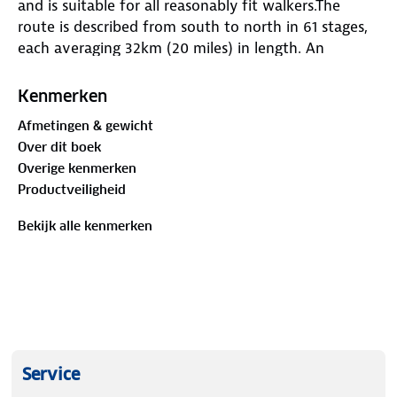
and is suitable for all reasonably fit walkers.The
route is described from south to north in 61 stages,
each averaging 32km (20 miles) in length. An
alternate 3-month schedule is also included. The
route avoids road walking as much as possible and
Kenmerken
takes advantage of long-distance trails, including
Afmetingen & gewicht
the South West Coast Path, Pennine Way and West
Over dit boek
Highland Way. Maps included for the route Wealth
Overige kenmerken
of advice to help you prepare for and undertake
Productveiligheid
your walk, covering equipment and safety
Information on accommodation and facilities on
Bekijk alle kenmerken
route Notes on history, geography and local sights
Service