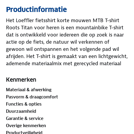
Productinformatie
Het Loeffler fietsshirt korte mouwen MTB T-shirt
Roots Titan voor heren is een mountainbike T-shirt
dat is ontwikkeld voor iedereen die op zoek is naar
actie op de fiets, de natuur wil verkennen of
gewoon wil ontspannen en het volgende pad wil
afrijden. Het T-shirt is gemaakt van een lichtgewicht,
ademende materiaalmix met gerecycled materiaal
voor elke temperatuur. De losse snit biedt
voldoende bewegingsvrijheid op de fiets.
Kenmerken
Materiaal & afwerking
Onderstaand de kenmerken van de M MTB T-shirt
Pasvorm & draagcomfort
Roots Titan:
Functies & opties
Duurzaamheid
100% Polyester
Garantie & service
Materiaalmix Race Light RC met Race Light 3.0
Overige kenmerken
(bedrukte voorkant)
Productveiligheid