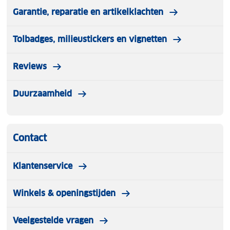
Maat 50 - M
Garantie, reparatie en artikelklachten
Maat 52 - L
Maat 54 - XL
Tolbadges, milieustickers en vignetten
Maat 56 - XXL
Reviews
Let op kleding mag worden gepast maar niet
worden gedragen. Artikelen die zijn gedragen
worden niet terug genomen!
Duurzaamheid
Contact
Klantenservice
Winkels & openingstijden
Veelgestelde vragen