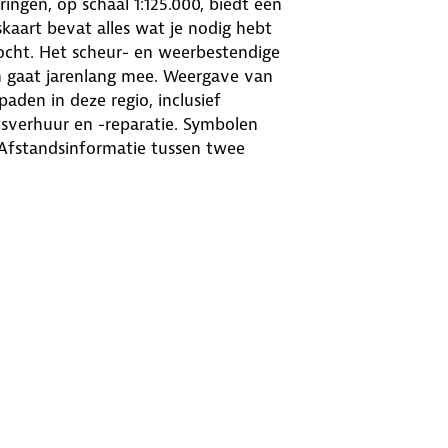
ngen, op schaal 1:125.000, biedt een
kaart bevat alles wat je nodig hebt
tocht. Het scheur- en weerbestendige
n gaat jarenlang mee. Weergave van
paden in deze regio, inclusief
tsverhuur en -reparatie. Symbolen
 Afstandsinformatie tussen twee
De hellingpijlen geven het in één
s ook te downloaden als GPX-tracks