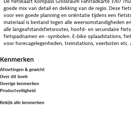
De fietskaart Kompass Grossraum Fahrradkarte 3707 Thüri
goede mix van detail en dekking van de regio. Deze fiets
voor een goede planning en oriëntatie tijdens een fiets
materiaal is bestand tegen alle weersomstandigheden e
alle langeafstandsfietsroutes, hoofd- en secundaire fiets
fietspadnamen en -symbolen. E-bike oplaadstations, fie
voor horecagelegenheden, treinstations, veerboten etc.
routepunten. Bergop of bergaf, matige of steile helling? 
oogopslag weer. GPS-gegevens: Het fietspadennetwerk i
Kenmerken
op de site van Kompass.
Afmetingen & gewicht
Over dit boek
Overige kenmerken
Productveiligheid
Bekijk alle kenmerken