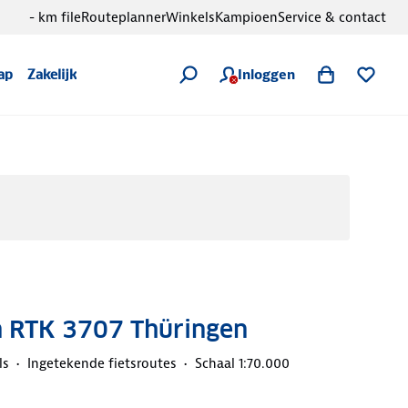
- km file
Routeplanner
Winkels
Kampioen
Service & contact
Inloggen
ap
Zakelijk
 RTK 3707 Thüringen
ls
Ingetekende fietsroutes
Schaal 1:70.000