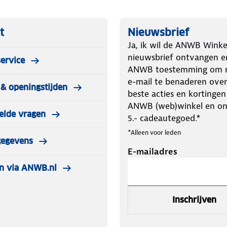
t
Nieuwsbrief
Ja, ik wil de ANWB Winke
nieuwsbrief ontvangen e
ervice
ANWB toestemming om m
e-mail te benaderen over
& openingstijden
beste acties en kortingen
ANWB (web)winkel en o
elde vragen
5.- cadeautegoed.*
*Alleen voor leden
gegevens
E-mailadres
n via ANWB.nl
Inschrijven