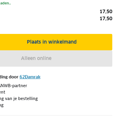
laden..
17,50
17,50
Plaats in winkelmand
Alleen online
ding door
62Damrak
ANWB-partner
ent
ng van je bestelling
ng