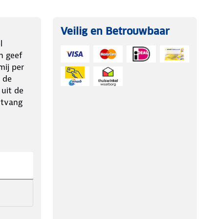
Veilig en Betrouwbaar
l
n geef
ij per
 de
 uit de
ntvang