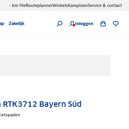
- km file
Routeplanner
Winkels
Kampioen
Service & contact
Inloggen
ap
Zakelijk
 RTK3712 Bayern Süd
Fietspaden