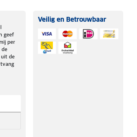
Veilig en Betrouwbaar
l
n geef
ij per
 de
 uit de
ntvang