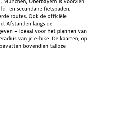
, München, Oberbayern is voorzien
fd- en secundaire fietspaden,
erde routes. Ook de officiële
d. Afstanden langs de
geven – ideaal voor het plannen van
eradius van je e-bike. De kaarten, op
n bevatten bovendien talloze
eden, informatie over sport en
. Daarnaast zijn de GPX-gegevens van
nloaden. Het scheur- en