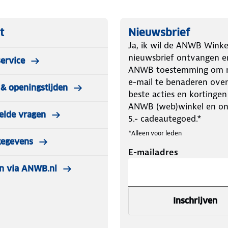
t
Nieuwsbrief
Ja, ik wil de ANWB Winke
nieuwsbrief ontvangen e
ervice
ANWB toestemming om m
e-mail te benaderen over
& openingstijden
beste acties en kortingen
ANWB (web)winkel en o
elde vragen
5.- cadeautegoed.*
*Alleen voor leden
gegevens
E-mailadres
n via ANWB.nl
Inschrijven