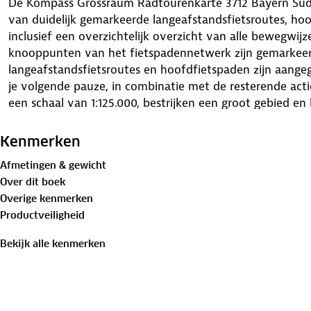
De Kompass Grossraum Radtourenkarte 3712 Bayern Süd
van duidelijk gemarkeerde langeafstandsfietsroutes, hoo
inclusief een overzichtelijk overzicht van alle bewegwijz
knooppunten van het fietspadennetwerk zijn gemarkeer
langeafstandsfietsroutes en hoofdfietspaden zijn aange
je volgende pauze, in combinatie met de resterende acti
een schaal van 1:125.000, bestrijken een groot gebied e
verwijzingen naar horecagelegenheden, bezienswaardigh
vrijetijdsbesteding en verkeersspecifieke infrastructuur
Kenmerken
de langeafstandsfietsroutes en hoofdfietspaden te dow
Afmetingen & gewicht
weerbestendige papier maakt het product compleet.
Over dit boek
Overige kenmerken
Productveiligheid
Bekijk alle kenmerken