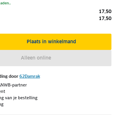
laden..
17,50
17,50
Plaats in winkelmand
Alleen online
ding door
62Damrak
ANWB-partner
ent
ng van je bestelling
ng