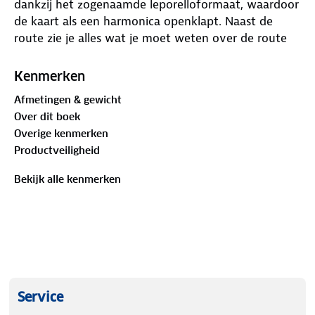
dankzij het zogenaamde leporelloformaat, waardoor
de kaart als een harmonica openklapt. Naast de
route zie je alles wat je moet weten over de route
en de omgeving. Ook vind je aanvullende
informatie, zoals suggesties voor overnachtingen,
Kenmerken
een hoogteprofiel en hoogtepunten langs de route.
Afmetingen & gewicht
Regen, sneeuw en hagel kunnen de kaart geen
Over dit boek
kwaad - het stevige, scheur- en weerbestendige
Overige kenmerken
materiaal laat je niet in de steek. E-bike
Productveiligheid
oplaadstations, fietsverhuur en -reparatie,
horecagelegenheden, treinstations, veerboten,
Bekijk alle kenmerken
afstandsinformatie tussen twee routepunten staan
duidelijk weergegeven.
Service