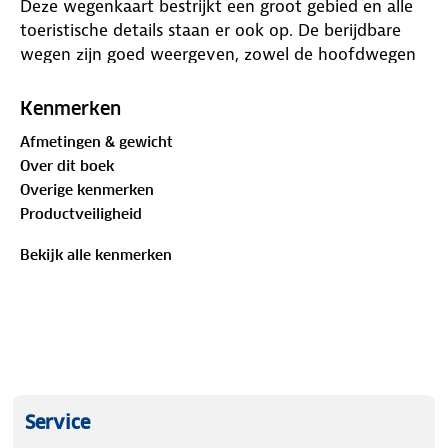
Deze wegenkaart bestrijkt een groot gebied en alle
toeristische details staan er ook op. De berijdbare
wegen zijn goed weergeven, zowel de hoofdwegen
als provinciale en lokale wegen; wegnummers
worden vermeld. In het kaartbeeld wordt door
Kenmerken
middel van schaduw het reliëf weergegeven en
Afmetingen & gewicht
soms enkele punten in het landschap met de
Over dit boek
daadwerkelijke hoogte. Met allerhande symbolen
Overige kenmerken
worden toeristische bezienswaardigheden
Productveiligheid
weergegeven.
Bekijk alle kenmerken
Service